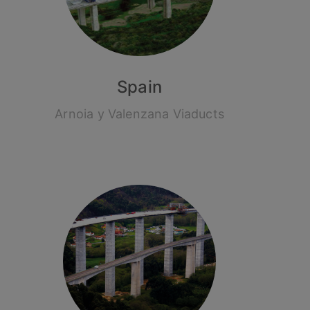
Spain
Arnoia y Valenzana Viaducts