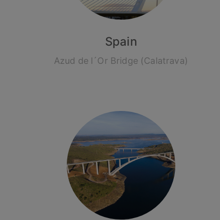
Spain
Azud de l´Or Bridge (Calatrava)