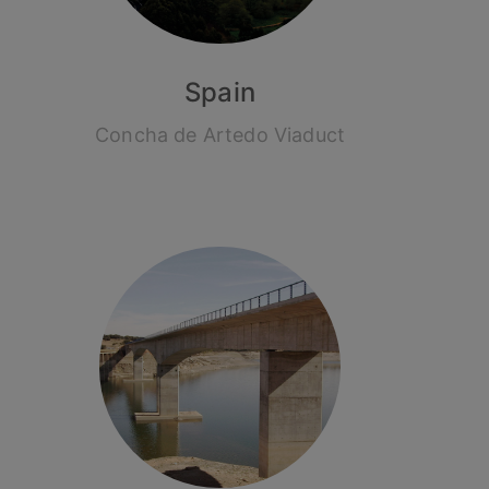
Spain
Concha de Artedo Viaduct