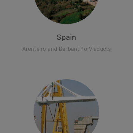
Spain
Arenteiro and Barbantiño Viaducts