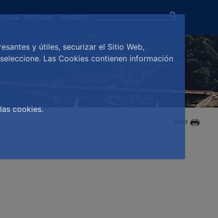
LISH
SITE MAP
CONTACT
antes y útiles, securizar el Sitio Web,
e seleccione. Las Cookies contienen información
las cookies.
PRINT