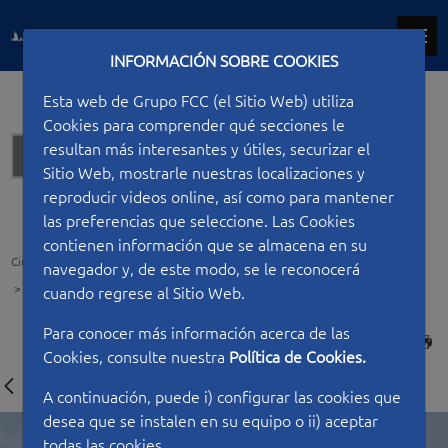
INFORMACIÓN SOBRE COOKIES
Esta web de Grupo FCC (el Sitio Web) utiliza
Cookies para comprender qué secciones le
resultan más interesantes y útiles, securizar el
Hospitals
Sitio Web, mostrarle nuestras localizaciones y
reproducir videos online, así como para mantener
las preferencias que seleccione. Las Cookies
contienen información que se almacena en su
Ciudad FCC
Type of work
Hospitals
navegador y, de este modo, se le reconocerá
Teaching building Virgen de la Arrixaca
cuando regrese al Sitio Web.
Para conocer más información acerca de las
PRINT
Cookies, consulte nuestra
Política de Cookies.
A continuación, puede i) configurar las cookies que
desea que se instalen en su equipo o ii) aceptar
todas las cookies.