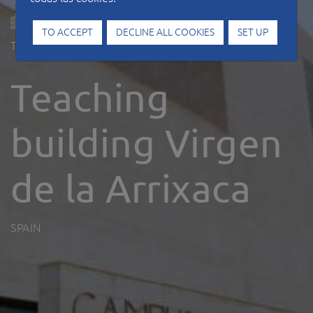
TO ACCEPT
DECLINE ALL COOKIES
SET UP
Type of work
Hospitals
Teaching
building Virgen
de la Arrixaca
SPAIN