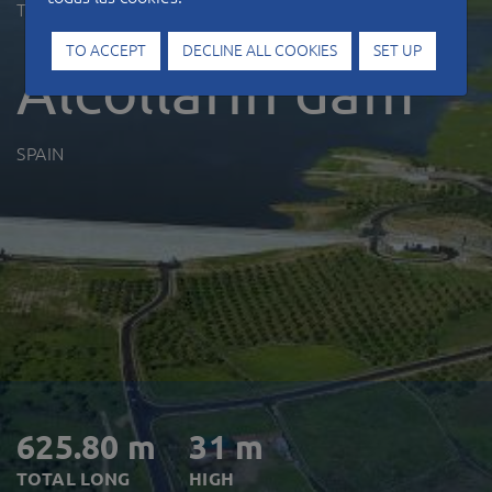
Type of work
Hydraulic works
TO ACCEPT
DECLINE ALL COOKIES
SET UP
Alcollarin dam
SPAIN
625.80 m
31 m
TOTAL LONG
HIGH