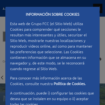
INFORMACIÓN SOBRE COOKIES
Esta web de Grupo FCC (el Sitio Web) utiliza
Cookies para comprender qué secciones le
resultan más interesantes y útiles, securizar el
Hydraulic works
Sitio Web, mostrarle nuestras localizaciones y
reproducir videos online, así como para mantener
las preferencias que seleccione. Las Cookies
contienen información que se almacena en su
PRINT
Ciudad FCC
Type of work
Hydraulic works
Alcollarin dam
navegador y, de este modo, se le reconocerá
cuando regrese al Sitio Web.
Para conocer más información acerca de las
Cookies, consulte nuestra
Política de Cookies.
A continuación, puede i) configurar las cookies que
desea que se instalen en su equipo o ii) aceptar
todas las cookies.