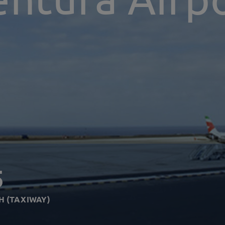
5
H (TAXIWAY)