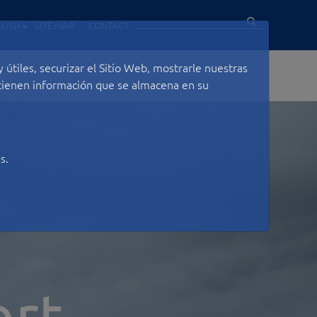
LISH
SITE MAP
CONTACT
útiles, securizar el Sitio Web, mostrarle nuestras
ontienen información que se almacena en su
s.
ort