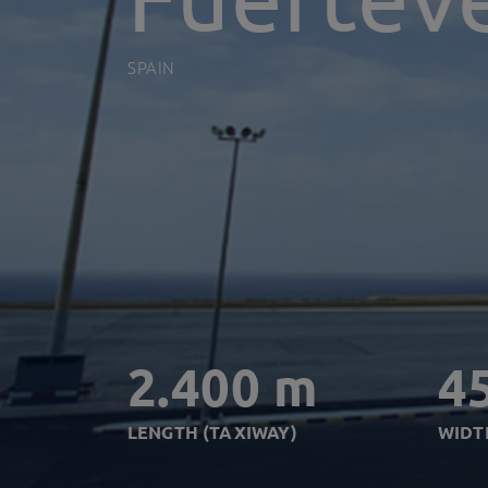
SPAIN
2.400 m
4
LENGTH (TAXIWAY)
WIDT