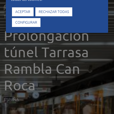
ACEPTAR
RECHAZAR TODAS
Tipo de construcción
Túneles
CONFIGURAR
Prolongación
túnel Tarrasa
Rambla Can
Roca
ESPAÑA