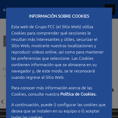
INFORMACIÓN SOBRE COOKIES
Esta web de Grupo FCC (el Sitio Web) utiliza
Cookies para comprender qué secciones le
resultan más interesantes y útiles, securizar el
Túneles
Sitio Web, mostrarle nuestras localizaciones y
reproducir videos online, así como para mantener
las preferencias que seleccione. Las Cookies
contienen información que se almacena en su
Ciudad FCC
Tipo de construcción
Túneles
navegador y, de este modo, se le reconocerá
Prolongación túnel Tarrasa Rambla Can Roca
cuando regrese al Sitio Web.
Para conocer más información acerca de las
IMPRIMIR
Cookies, consulte nuestra
Política de Cookies.
A continuación, puede i) configurar las cookies que
desea que se instalen en su equipo o ii) aceptar
todas las cookies.