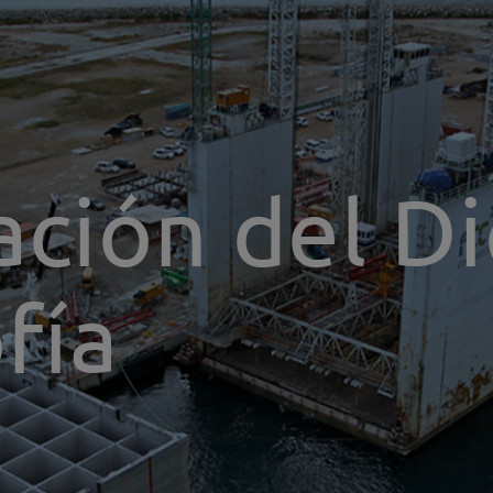
ación del D
fía