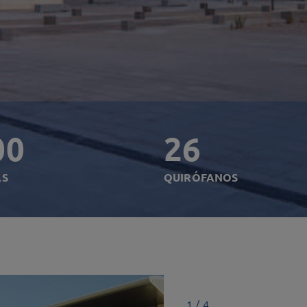
00
26
AS
QUIRÓFANOS
1 / 4