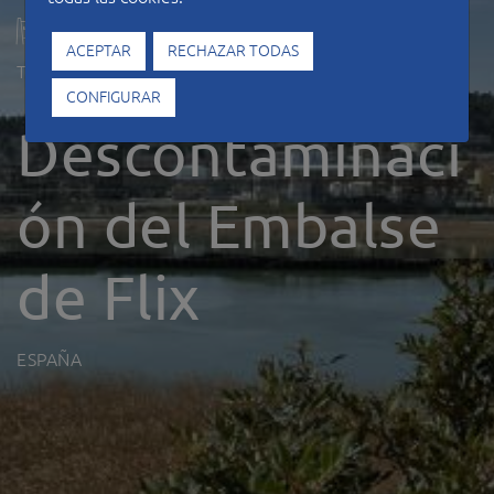
ACEPTAR
RECHAZAR TODAS
Tipo de construcción
Hidráulicas
CONFIGURAR
Descontaminaci
ón del Embalse
de Flix
ESPAÑA