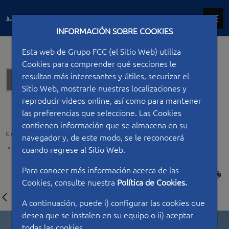
INFORMACIÓN SOBRE COOKIES
Esta web de Grupo FCC (el Sitio Web) utiliza
Cookies para comprender qué secciones le
resultan más interesantes y útiles, securizar el
Hidráulicas
Sitio Web, mostrarle nuestras localizaciones y
reproducir videos online, así como para mantener
las preferencias que seleccione. Las Cookies
contienen información que se almacena en su
Ciudad FCC
Tipo de construcción
Hidráulicas
navegador y, de este modo, se le reconocerá
Descontaminación del Embalse de Flix
cuando regrese al Sitio Web.
Para conocer más información acerca de las
IMPRIMIR
Cookies, consulte nuestra
Política de Cookies.
A continuación, puede i) configurar las cookies que
desea que se instalen en su equipo o ii) aceptar
todas las cookies.