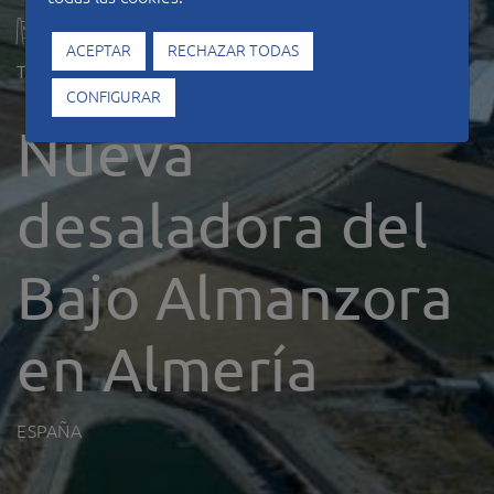
ACEPTAR
RECHAZAR TODAS
Tipo de construcción
Hidráulicas
CONFIGURAR
Nueva
desaladora del
Bajo Almanzora
en Almería
ESPAÑA