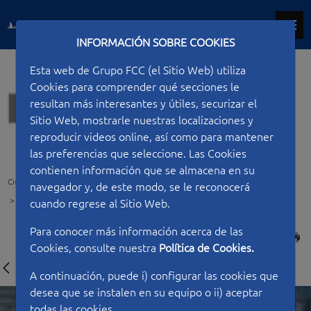
INFORMACIÓN SOBRE COOKIES
Esta web de Grupo FCC (el Sitio Web) utiliza
Cookies para comprender qué secciones le
resultan más interesantes y útiles, securizar el
Hidráulicas
Sitio Web, mostrarle nuestras localizaciones y
reproducir videos online, así como para mantener
las preferencias que seleccione. Las Cookies
contienen información que se almacena en su
Ciudad FCC
Tipo de construcción
Hidráulicas
navegador y, de este modo, se le reconocerá
Nueva desaladora del Bajo Almanzora en Almería
cuando regrese al Sitio Web.
Para conocer más información acerca de las
IMPRIMIR
Cookies, consulte nuestra
Política de Cookies.
A continuación, puede i) configurar las cookies que
desea que se instalen en su equipo o ii) aceptar
todas las cookies.