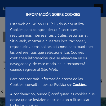
INFORMACIÓN SOBRE COOKIES
Esta web de Grupo FCC (el Sitio Web) utiliza
Cookies para comprender qué secciones le
resultan más interesantes y útiles, securizar el
Carreteras
Sitio Web, mostrarle nuestras localizaciones y
reproducir videos online, así como para mantener
las preferencias que seleccione. Las Cookies
contienen información que se almacena en su
Ciudad FCC
Tipo de construcción
Carreteras
navegador y, de este modo, se le reconocerá
Segmento Sur de la carretera CA-5
cuando regrese al Sitio Web.
Para conocer más información acerca de las
IMPRIMIR
Cookies, consulte nuestra
Política de Cookies.
A continuación, puede i) configurar las cookies que
desea que se instalen en su equipo o ii) aceptar
todas las cookies.