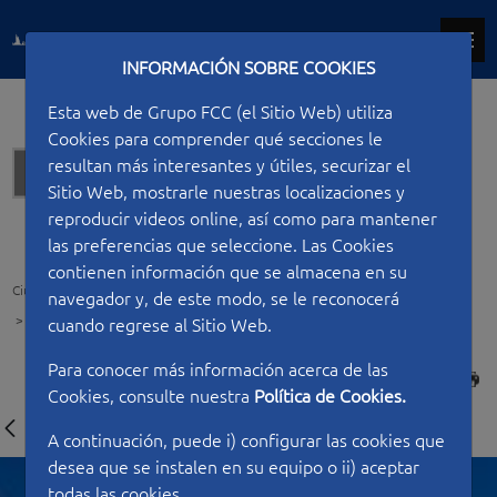
INFORMACIÓN SOBRE COOKIES
Esta web de Grupo FCC (el Sitio Web) utiliza
Cookies para comprender qué secciones le
resultan más interesantes y útiles, securizar el
Rehabilitación
Sitio Web, mostrarle nuestras localizaciones y
reproducir videos online, así como para mantener
las preferencias que seleccione. Las Cookies
contienen información que se almacena en su
Ciudad FCC
Tipo de construcción
Rehabilitación
navegador y, de este modo, se le reconocerá
Rehabilitación del acceso este al Puente Centenario de Panamá
cuando regrese al Sitio Web.
Para conocer más información acerca de las
IMPRIMIR
Cookies, consulte nuestra
Política de Cookies.
A continuación, puede i) configurar las cookies que
desea que se instalen en su equipo o ii) aceptar
todas las cookies.