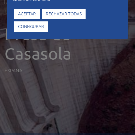
Tipo de construcción
Hidráulicas
ACEPTAR
RECHAZAR TODAS
Presa de
CONFIGURAR
Casasola
ESPAÑA