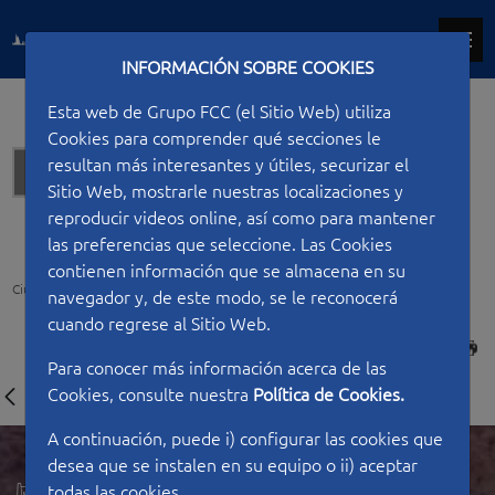
INFORMACIÓN SOBRE COOKIES
Esta web de Grupo FCC (el Sitio Web) utiliza
Cookies para comprender qué secciones le
resultan más interesantes y útiles, securizar el
Hidráulicas
Sitio Web, mostrarle nuestras localizaciones y
reproducir videos online, así como para mantener
las preferencias que seleccione. Las Cookies
contienen información que se almacena en su
Ciudad FCC
Tipo de construcción
Hidráulicas
Presa de Casasola
navegador y, de este modo, se le reconocerá
cuando regrese al Sitio Web.
IMPRIMIR
Para conocer más información acerca de las
Cookies, consulte nuestra
Política de Cookies.
A continuación, puede i) configurar las cookies que
desea que se instalen en su equipo o ii) aceptar
todas las cookies.